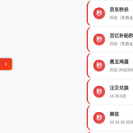
京东秒杀
秒
20点（东西
百亿补贴
秒
20点（东西
黑五鸡蛋
秒
20点.20点30
汪贝兑换
秒
14.20.0点
美妆
秒
10.14.18.20